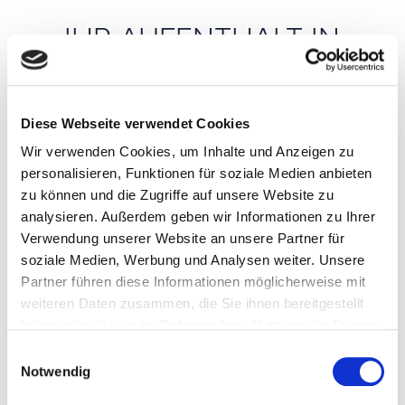
IHR AUFENTHALT IN
WIEN
Diese Webseite verwendet Cookies
Wir verwenden Cookies, um Inhalte und Anzeigen zu
personalisieren, Funktionen für soziale Medien anbieten
Entdecken Sie Wien mit der
ivie APP
- die City Guide
zu können und die Zugriffe auf unsere Website zu
App für Wien.
analysieren. Außerdem geben wir Informationen zu Ihrer
Verwendung unserer Website an unsere Partner für
soziale Medien, Werbung und Analysen weiter. Unsere
Partner führen diese Informationen möglicherweise mit
weiteren Daten zusammen, die Sie ihnen bereitgestellt
GUT ZU WISSEN
haben oder die sie im Rahmen Ihrer Nutzung der Dienste
gesammelt haben.
Einwilligungsauswahl
Notwendig
Mehr dazu