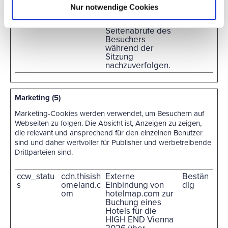
_pk_ses#
matomo.hi
Wird von Piwik
1 Tag
Nur notwendige Cookies
ghendsoci
Analytics Platform
ety.de
genutzt, um
Seitenabrufe des
Besuchers
während der
Sitzung
nachzuverfolgen.
Marketing (5)
Marketing-Cookies werden verwendet, um Besuchern auf
Webseiten zu folgen. Die Absicht ist, Anzeigen zu zeigen,
die relevant und ansprechend für den einzelnen Benutzer
sind und daher wertvoller für Publisher und werbetreibende
Drittparteien sind.
ccw_statu
cdn.thisish
Externe
Bestän
s
omeland.c
Einbindung von
dig
om
hotelmap.com zur
Buchung eines
Hotels für die
HIGH END Vienna