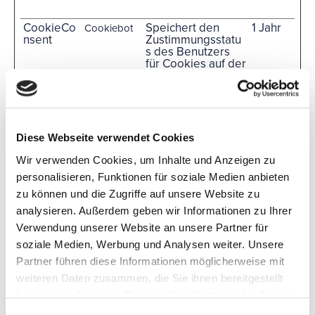
CookieCo
Speichert den
1 Jahr
Cookiebot
nsent
Zustimmungsstatu
s des Benutzers
für Cookies auf der
aktuellen Domäne.
csrf_https-
www.high
Gewährleistet die
Sitzung
contao_cs
endsociet
Sicherheit beim
rf_token
y.de
Browsen für
Besucher durch
Diese Webseite verwendet Cookies
Verhinderung von
Cross-Site Request
Wir verwenden Cookies, um Inhalte und Anzeigen zu
Forgery. Dieser
personalisieren, Funktionen für soziale Medien anbieten
Cookie ist
wesentlich für die
zu können und die Zugriffe auf unsere Website zu
Sicherheit der
analysieren. Außerdem geben wir Informationen zu Ihrer
Website und des
Besuchers.
Verwendung unserer Website an unsere Partner für
PHPSESSI
ticket.high
Behält die
Sitzung
soziale Medien, Werbung und Analysen weiter. Unsere
D
endsociet
Zustände des
Partner führen diese Informationen möglicherweise mit
y.de
Benutzers bei
weiteren Daten zusammen, die Sie ihnen bereitgestellt
allen
Seitenanfragen
haben oder die sie im Rahmen Ihrer Nutzung der Dienste
bei.
gesammelt haben.