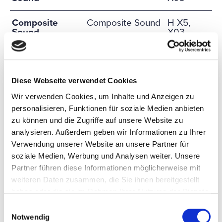
Composite
Composite Sound
H X5,
Sound
X03
Dinaburg
ALTI Association
H X5,
Technology
X03
Diese Webseite verwendet Cookies
Dong Guan
ALTI Association
H X5,
Wir verwenden Cookies, um Inhalte und Anzeigen zu
Young Chen Ltd
X03
personalisieren, Funktionen für soziale Medien anbieten
zu können und die Zugriffe auf unsere Website zu
DR. KURT
DR. KURT
H X5,
analysieren. Außerdem geben wir Informationen zu Ihrer
MÜLLER
MÜLLER GmbH &
W09
Co. KG
Verwendung unserer Website an unsere Partner für
soziale Medien, Werbung und Analysen weiter. Unsere
Partner führen diese Informationen möglicherweise mit
dust caps
Dong Guan Yung
H X5,
Cheng Electrical
X03
weiteren Daten zusammen, die Sie ihnen bereitgestellt
Accessories Co.,
haben oder die sie im Rahmen Ihrer Nutzung der Dienste
LTD
gesammelt haben.
Einwilligungsauswahl
Notwendig