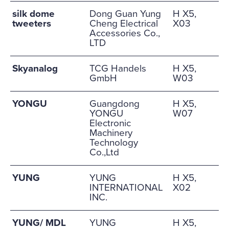
silk dome
Dong Guan Yung
H X5,
tweeters
Cheng Electrical
X03
Accessories Co.,
LTD
Skyanalog
TCG Handels
H X5,
GmbH
W03
YONGU
Guangdong
H X5,
YONGU
W07
Electronic
Machinery
Technology
Co.,Ltd
YUNG
YUNG
H X5,
INTERNATIONAL
X02
INC.
YUNG/ MDL
YUNG
H X5,