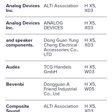
Analog Devices
ALTI Association
H X5,
Inc.
X03
Analog Devices
ANALOG
H X5,
Inc.
DEVICES
X03
and speaker
Dong Guan Yung
H X5,
components.
Cheng Electrical
X03
Accessories Co.,
LTD
Audes
TCG Handels
H X5,
GmbH
W03
Bevenbi
Dongguan A
H X5,
Friend Industrial
W05
Co., Ltd
Composite
ALTI Association
H X5,
Sound
X03