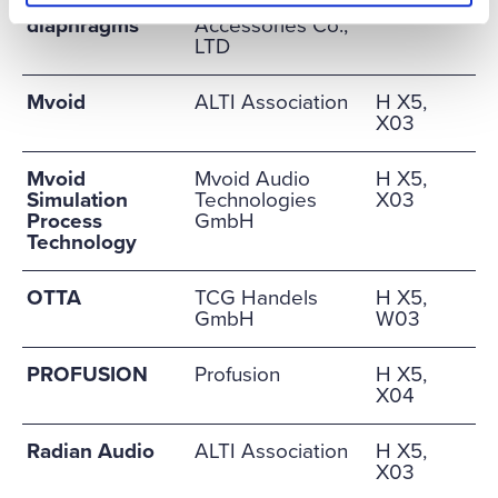
metal
Cheng Electrical
X03
diaphragms
Accessories Co.,
LTD
Mvoid
ALTI Association
H X5,
X03
Mvoid
Mvoid Audio
H X5,
Simulation
Technologies
X03
Process
GmbH
Technology
OTTA
TCG Handels
H X5,
GmbH
W03
PROFUSION
Profusion
H X5,
X04
Radian Audio
ALTI Association
H X5,
X03