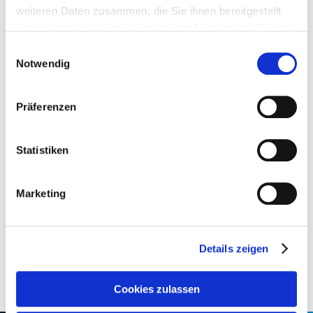
weiteren Daten zusammen, die Sie ihnen bereitgestellt
haben oder die sie im Rahmen Ihrer Nutzung der Dienste
gesammelt haben.
Einwilligungsauswahl
Notwendig
Claudia Kazner
International
Präferenzen
Statistiken
Communications and PR Manager
Marketing
kazner[at]­highendsociety.de
Details zeigen
Cookies zulassen