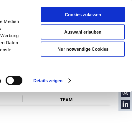
TICKETS
LOGIN
Cookies zulassen
le Medien
NUR ONLINE
AUSSTELLER
ir
Auswahl erlauben
, Werbung
ren Daten
Y
Nur notwendige Cookies
ienste
KON
TAKT
NEW
SLET
YOU
TER
g
Details zeigen
TUB
FACE
E
BOO
TEAM
INST
K
AGR
LINK
AM
EDIN