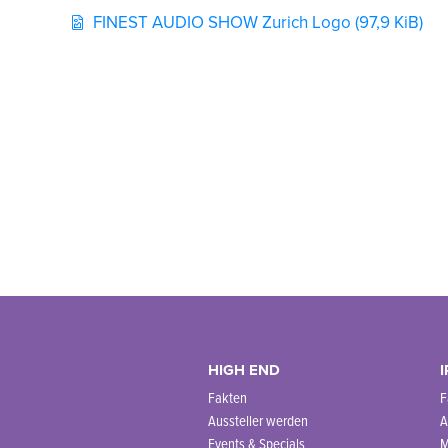
FINEST AUDIO SHOW Zurich Logo
(97,9 KiB)
HIGH END
I
Fakten
F
Aussteller werden
A
Events & Specials
M