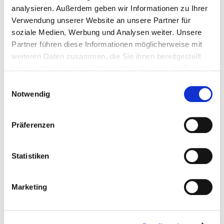
analysieren. Außerdem geben wir Informationen zu Ihrer
Verwendung unserer Website an unsere Partner für
soziale Medien, Werbung und Analysen weiter. Unsere
Partner führen diese Informationen möglicherweise mit
weiteren Daten zusammen, die Sie ihnen bereitgestellt
17. + 18. OKTOBER 2026
haben oder die sie im Rahmen Ihrer Nutzung der Dienste
DARMSTADTIUM
gesammelt haben.
Einwilligungsauswahl
Notwendig
INFO
AUSSTELLER-LOGIN
Präferenzen
Statistiken
Marketing
27. + 28. FEBRUAR 2027