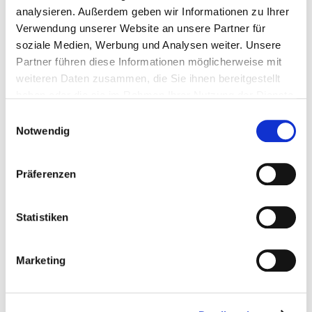
analysieren. Außerdem geben wir Informationen zu Ihrer
Verwendung unserer Website an unsere Partner für
soziale Medien, Werbung und Analysen weiter. Unsere
Partner führen diese Informationen möglicherweise mit
weiteren Daten zusammen, die Sie ihnen bereitgestellt
17. + 18. OKTOBER 2026
haben oder die sie im Rahmen Ihrer Nutzung der Dienste
DARMSTADTIUM
gesammelt haben.
Einwilligungsauswahl
Notwendig
INFO
AUSSTELLER-LOGIN
Präferenzen
Statistiken
Marketing
27. + 28. FEBRUAR 2027