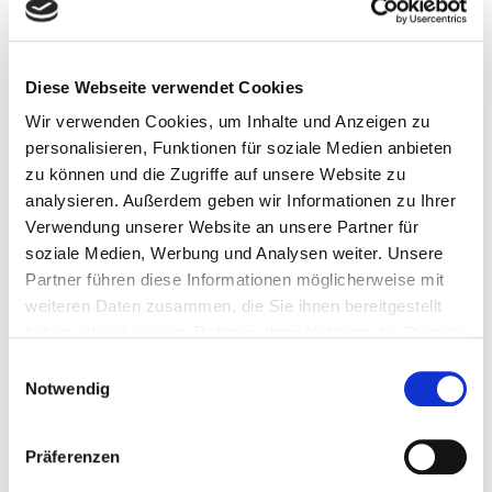
Fakten
FAKTEN
Diese Webseite verwendet Cookies
Wir verwenden Cookies, um Inhalte und Anzeigen zu
personalisieren, Funktionen für soziale Medien anbieten
zu können und die Zugriffe auf unsere Website zu
analysieren. Außerdem geben wir Informationen zu Ihrer
VERANSTALTUNGSORT
Verwendung unserer Website an unsere Partner für
soziale Medien, Werbung und Analysen weiter. Unsere
Partner führen diese Informationen möglicherweise mit
Austria Center Vienna
weiteren Daten zusammen, die Sie ihnen bereitgestellt
Bruno-Kreisky-Platz 1
haben oder die sie im Rahmen Ihrer Nutzung der Dienste
1220 Wien / Österreich
gesammelt haben.
Einwilligungsauswahl
Notwendig
ÖFFNUNGSZEITEN
Präferenzen
VERANSTALTUNGSDATUM