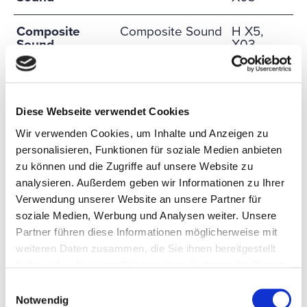
Composite
Composite Sound
H X5,
Sound
X03
Dinaburg
ALTI Association
H X5,
Technology
X03
Diese Webseite verwendet Cookies
Dong Guan
ALTI Association
H X5,
Wir verwenden Cookies, um Inhalte und Anzeigen zu
Young Chen Ltd
X03
personalisieren, Funktionen für soziale Medien anbieten
zu können und die Zugriffe auf unsere Website zu
DR. KURT
DR. KURT
H X5,
analysieren. Außerdem geben wir Informationen zu Ihrer
MÜLLER
MÜLLER GmbH &
W09
Co. KG
Verwendung unserer Website an unsere Partner für
soziale Medien, Werbung und Analysen weiter. Unsere
Partner führen diese Informationen möglicherweise mit
dust caps
Dong Guan Yung
H X5,
Cheng Electrical
X03
weiteren Daten zusammen, die Sie ihnen bereitgestellt
Accessories Co.,
haben oder die sie im Rahmen Ihrer Nutzung der Dienste
LTD
gesammelt haben.
Einwilligungsauswahl
Notwendig