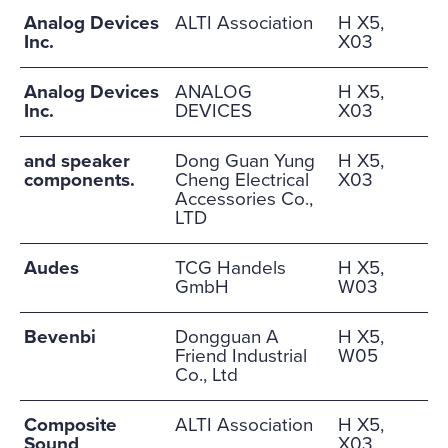
Analog Devices
ALTI Association
H X5,
Inc.
X03
Analog Devices
ANALOG
H X5,
Inc.
DEVICES
X03
and speaker
Dong Guan Yung
H X5,
components.
Cheng Electrical
X03
Accessories Co.,
LTD
Audes
TCG Handels
H X5,
GmbH
W03
Bevenbi
Dongguan A
H X5,
Friend Industrial
W05
Co., Ltd
Composite
ALTI Association
H X5,
Sound
X03