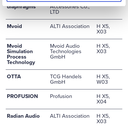
metal
Cheng Electrical
X03
diaphragms
Accessories Co.,
LTD
Mvoid
ALTI Association
H X5,
X03
Mvoid
Mvoid Audio
H X5,
Simulation
Technologies
X03
Process
GmbH
Technology
OTTA
TCG Handels
H X5,
GmbH
W03
PROFUSION
Profusion
H X5,
X04
Radian Audio
ALTI Association
H X5,
X03