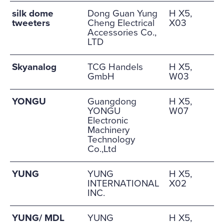
silk dome
Dong Guan Yung
H X5,
tweeters
Cheng Electrical
X03
Accessories Co.,
LTD
Skyanalog
TCG Handels
H X5,
GmbH
W03
YONGU
Guangdong
H X5,
YONGU
W07
Electronic
Machinery
Technology
Co.,Ltd
YUNG
YUNG
H X5,
INTERNATIONAL
X02
INC.
YUNG/ MDL
YUNG
H X5,