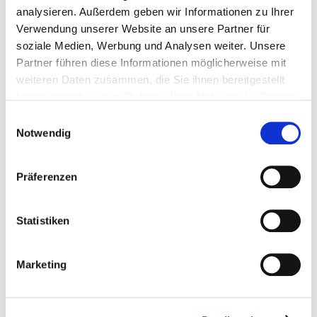
analysieren. Außerdem geben wir Informationen zu Ihrer
Verwendung unserer Website an unsere Partner für
soziale Medien, Werbung und Analysen weiter. Unsere
Partner führen diese Informationen möglicherweise mit
weiteren Daten zusammen, die Sie ihnen bereitgestellt
17. + 18. OKTOBER 2026
haben oder die sie im Rahmen Ihrer Nutzung der Dienste
DARMSTADTIUM
gesammelt haben.
Einwilligungsauswahl
Notwendig
INFO
AUSSTELLER-LOGIN
Präferenzen
Statistiken
Marketing
27. + 28. FEBRUAR 2027