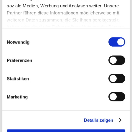
soziale Medien, Werbung und Analysen weiter. Unsere
WOH Heidelberg
Inhalte WOH Heidelberg EN (Übergreifend)
Partner führen diese Informationen möglicherweise mit
weiteren Daten zusammen, die Sie ihnen bereitgestellt
haben oder die sie im Rahmen Ihrer Nutzung der Dienste
gesammelt haben.
Einwilligungsauswahl
Notwendig
Präferenzen
Statistiken
THE HEADPHONE SHOW
March 15, 2025 Heidelberg
Marketing
Exhibitor
Login
NEWS
LETTER
WORLD OF HEADPHONES - See
you in ...
Details zeigen