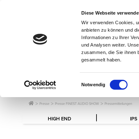
Diese Webseite verwende
Wir verwenden Cookies, um
anbieten zu können und di
Informationen zu Ihrer Ve
und Analysen weiter. Unse
zusammen, die Sie ihnen b
gesammelt haben.
SERVICE F
Einwilligungsauswahl
Notwendig
Presse
Presse FINEST AUDIO SHOW
Pressemitteilungen
HIGH END
IPS