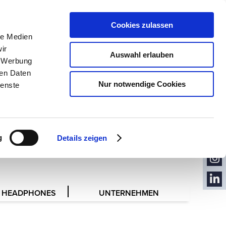
PRESSE
KONTAKT
Cookies zulassen
le Medien
KONTAKT
FORMULAR
ir
Auswahl erlauben
, Werbung
ren Daten
Nur notwendige Cookies
ienste
KON
TAKT
NEW
NVERTRETER
SLET
YOU
TER
g
Details zeigen
TUB
FACE
E
BOO
INST
K
AGR
 HEADPHONES
UNTERNEHMEN
LINK
AM
EDIN