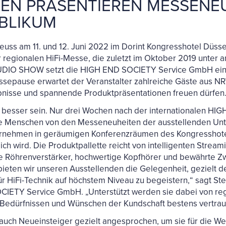
EN PRÄSENTIEREN MESSENE
BLIKUM
ss am 11. und 12. Juni 2022 im Dorint Kongresshotel Düss
r regionalen HiFi-Messe, die zuletzt im Oktober 2019 unter
 AUDIO SHOW setzt die HIGH END SOCIETY Service GmbH eine l
epause erwartet der Veranstalter zahlreiche Gäste aus N
lebnisse und spannende Produktpräsentationen freuen dürfen
ht besser sein. Nur drei Wochen nach der internationalen H
rte Menschen von den Messeneuheiten der ausstellenden U
rnehmen in geräumigen Konferenzräumen des Kongresshotel
h wird. Die Produktpallette reicht von intelligenten Strea
he Röhrenverstärker, hochwertige Kopfhörer und bewährte Zw
bieten wir unseren Ausstellenden die Gelegenheit, gezielt 
 HiFi-Technik auf höchstem Niveau zu begeistern,“ sagt Ste
CIETY Service GmbH. „Unterstützt werden sie dabei von re
 Bedürfnissen und Wünschen der Kundschaft bestens vertraut
h Neueinsteiger gezielt angesprochen, um sie für die Wel