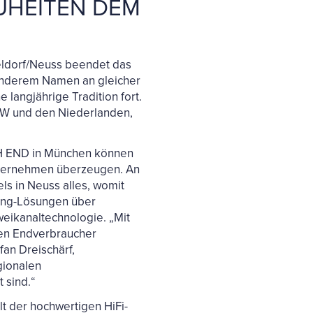
UHEITEN DEM
eldorf/Neuss beendet das
 anderem Namen an gleicher
angjährige Tradition fort.
RW und den Niederlanden,
.
IGH END in München können
nternehmen überzeugen. An
s in Neuss alles, womit
ming-Lösungen über
eikanaltechnologie. „Mit
den Endverbraucher
fan Dreischärf,
gionalen
 sind.“
t der hochwertigen HiFi-