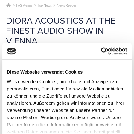
FAS Vienna
Top News
News Reader
DIORA ACOUSTICS AT THE
FINEST AUDIO SHOW IN
VIENNA
Diora Acoustics is excited to unveil its new product lines, Lada
and Polaris, at the Finest Audio Show in Vienna. These series
blend modern technology with high-quality components,
Diese Webseite verwendet Cookies
catering to audio enthusiasts who prioritize exceptional sound
and stylish design.
Wir verwenden Cookies, um Inhalte und Anzeigen zu
The Polaris series offers superior sound quality and aesthetics
personalisieren, Funktionen für soziale Medien anbieten
at an accessible price, featuring a passive radiator for
zu können und die Zugriffe auf unsere Website zu
enhanced bass control and depth, ensuring precise low-
analysieren. Außerdem geben wir Informationen zu Ihrer
frequency reproduction while minimizing resonance.
The Lada series stands out with its unique shape and
Verwendung unserer Website an unsere Partner für
isodynamic drivers, avoiding the drawbacks of electrodynamic
soziale Medien, Werbung und Analysen weiter. Unsere
speakers for an ideal sound source. It includes an innovative
Partner führen diese Informationen möglicherweise mit
vibroisolation system for improved audio fidelity.
Guests can also explore the Chors series, featuring sealed
weiteren Daten zusammen, die Sie ihnen bereitgestellt