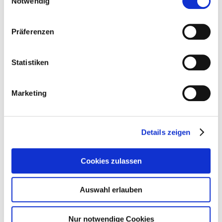
Notwendig
experience Classic Legend MkII during High End Vienna
2026, 4–7 June, at the Austria Center Vienna, Level 2, Room
2.15.
Präferenzen
More info:
www.siltechcables.com/classic-legend-mk2/
Statistiken
Marketing
Details zeigen
Cookies zulassen
Auswahl erlauben
Nur notwendige Cookies