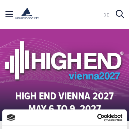
DE
HIGH END VIENNA 2027
MAY 6 TO 9, 2027
HIGH END Vienna
Top News
News Reader