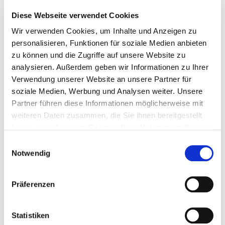
Diese Webseite verwendet Cookies
LUXSIN X9: THE FLAGSHIP
Wir verwenden Cookies, um Inhalte und Anzeigen zu
HEADPHONE AMPLIFIER AND
personalisieren, Funktionen für soziale Medien anbieten
DAC
zu können und die Zugriffe auf unsere Website zu
analysieren. Außerdem geben wir Informationen zu Ihrer
Verwendung unserer Website an unsere Partner für
The Luxsin X9 is a high-end headphone amplifier/DAC that
soziale Medien, Werbung und Analysen weiter. Unsere
combines state-of-the-art audio technology with elegant
Partner führen diese Informationen möglicherweise mit
design. With powerful 4000 mW output at 32 ohms, precise
R2R volume control, innovative headphone equalizer, and
weiteren Daten zusammen, die Sie ihnen bereitgestellt
extensive connectivity, it offers an exceptionally detailed,
haben oder die sie im Rahmen Ihrer Nutzung der Dienste
dynamic listening experience—tailored for audiophile users
gesammelt haben.
Einwilligungsauswahl
with the highest demands. And it is ideally equipped for more
than 2,500 different headphone models.
Notwendig
audionext: Atrium 4.1 E123
Präferenzen
Statistiken