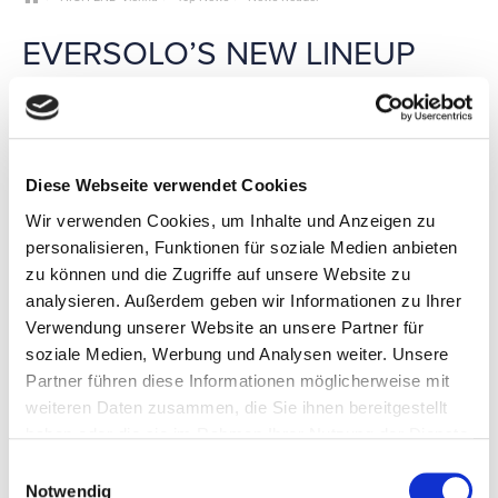
EVERSOLO’S NEW LINEUP
DEBUTS AT HIGH END 2026:
ENGINEERING THE FUTURE
OF SOUND
Diese Webseite verwendet Cookies
Wir verwenden Cookies, um Inhalte und Anzeigen zu
Eversolo will showcase its latest lineup in Room 1.14 at HIGH
personalisieren, Funktionen für soziale Medien anbieten
END 2026, presenting a brand-new digital Hi-Fi ecosystem.
zu können und die Zugriffe auf unsere Website zu
The all-new T10 Streaming Transport features an 8.6"
analysieren. Außerdem geben wir Informationen zu Ihrer
touchscreen, custom O-type linear power supply, self-
developed OCXO clock, and a 10MHz precision external clock
Verwendung unserer Website an unsere Partner für
port. It adopts a precise physical isolation architecture for
soziale Medien, Werbung und Analysen weiter. Unsere
ultimate, pure sound. Natively integrating TIDAL, Qobuz, Apple
Partner führen diese Informationen möglicherweise mit
Music, Qobuz Connect etc., it puts global music at your
weiteren Daten zusammen, die Sie ihnen bereitgestellt
fingertips.
haben oder die sie im Rahmen Ihrer Nutzung der Dienste
The DMP-A8 Gen 2 Streamer Series is fully evolved, boasting
gesammelt haben.
a new 8.6" touchscreen, fresh UI, AK4499EX+AK4191EQ DACs,
Einwilligungsauswahl
and a fully balanced analog preamp. The Master Edition
Notwendig