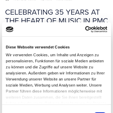
CELEBRATING 35 YEARS AT
THE HEART OF MUSIC IN PMC
STUDIO VIENNA
PMC celebrates its 35th anniversary with ‘PMC Studio Vienna’
Diese Webseite verwendet Cookies
– a complete, studio-grade environment that places visitors in
the same acoustic and technical setting used to create world-
Wir verwenden Cookies, um Inhalte und Anzeigen zu
class music. It will host exclusive sessions and demonstrations
personalisieren, Funktionen für soziale Medien anbieten
of the flagship fenestria loudspeakers.
zu können und die Zugriffe auf unsere Website zu
Hear from singer, songwriter and producer SOHN,
analysieren. Außerdem geben wir Informationen zu Ihrer
demonstrating Atmos mixing with tracks from acclaimed
Verwendung unserer Website an unsere Partner für
album, Tremors.
soziale Medien, Werbung und Analysen weiter. Unsere
Grammy Award winner Steve Genewick (Bob Dylan, Diana
Partner führen diese Informationen möglicherweise mit
Krall) presents a ‘Behind the Hits’ story from the legendary
Capitol Studios.
weiteren Daten zusammen, die Sie ihnen bereitgestellt
haben oder die sie im Rahmen Ihrer Nutzung der Dienste
Genewick and Maurice Patist, president PMC USA, will explore
gesammelt haben.
the technical mastery behind some of the most famous jazz
Einwilligungsauswahl