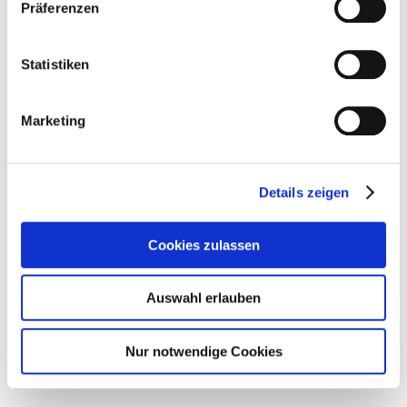
Präferenzen
distortion and incredible detail.
Statistiken
Marketing
Details zeigen
Cookies zulassen
Auswahl erlauben
Halle X5 T21
Go back
Nur notwendige Cookies