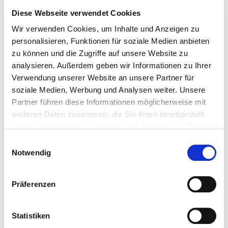
Diese Webseite verwendet Cookies
KURATIERTE ONLINE-
Wir verwenden Cookies, um Inhalte und Anzeigen zu
PLATTFORM FÜR
personalisieren, Funktionen für soziale Medien anbieten
zu können und die Zugriffe auf unsere Website zu
SECONDHAND-HIGH-END-
analysieren. Außerdem geben wir Informationen zu Ihrer
AUDIO
Verwendung unserer Website an unsere Partner für
soziale Medien, Werbung und Analysen weiter. Unsere
Partner führen diese Informationen möglicherweise mit
Apollum ist eine kuratierte Online-Plattform für Secondhand-
High-End-Audio. Sie verbindet Marken, Händler,
weiteren Daten zusammen, die Sie ihnen bereitgestellt
Servicepartner und Käufer in einem internationalen Umfeld –
haben oder die sie im Rahmen Ihrer Nutzung der Dienste
mit hochwertigen Profilen, sorgfältiger Präsentation und einem
gesammelt haben.
Einwilligungsauswahl
Rahmen, der neues Vertrauen im Zweitmarkt schafft.
Notwendig
Präferenzen
Statistiken