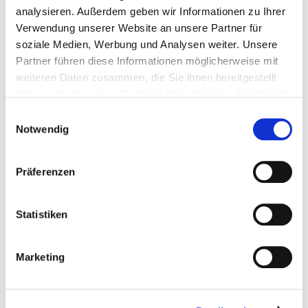
analysieren. Außerdem geben wir Informationen zu Ihrer
Verwendung unserer Website an unsere Partner für
soziale Medien, Werbung und Analysen weiter. Unsere
Partner führen diese Informationen möglicherweise mit
weiteren Daten zusammen, die Sie ihnen bereitgestellt
17. + 18. OKTOBER 2026
haben oder die sie im Rahmen Ihrer Nutzung der Dienste
DARMSTADTIUM
gesammelt haben.
Einwilligungsauswahl
Notwendig
INFO
AUSSTELLER-LOGIN
Präferenzen
Statistiken
Marketing
27. + 28. FEBRUAR 2027