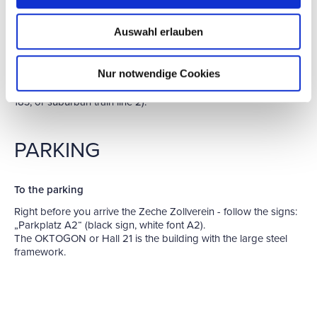
PUBLIC TRANSPORT
Auswahl erlauben
You can reach the site by public transport via the stops
Nur notwendige Cookies
„Zollverein“ (tram line 107, also „Kulturlinie“) and „Zollverein-
Nord“ (tram line 107, also „Kulturlinie“, bus line 170, bus line
183, or suburban train line 2).
PARKING
To the parking
Right before you arrive the Zeche Zollverein - follow the signs:
„Parkplatz A2“ (black sign, white font A2).
The OKTOGON or Hall 21 is the building with the large steel
framework.