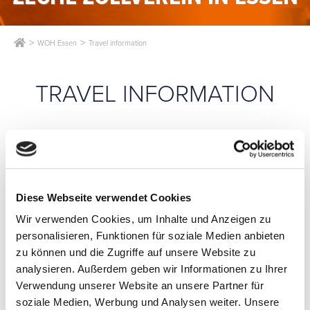
WOH Essen
Travel information
TRAVEL INFORMATION
BY CAR
Diese Webseite verwendet Cookies
Wir verwenden Cookies, um Inhalte und Anzeigen zu
NAVIGATION
Gelsenkirchener Str. 181
personalisieren, Funktionen für soziale Medien anbieten
Crossroad Bullmannaue
zu können und die Zugriffe auf unsere Website zu
45309 Essen
analysieren. Außerdem geben wir Informationen zu Ihrer
FROM THE SOUTH VIA A 52 / A 40
Verwendung unserer Website an unsere Partner für
COMING FROM COLOGNE / DÜSSELDORF:
soziale Medien, Werbung und Analysen weiter. Unsere