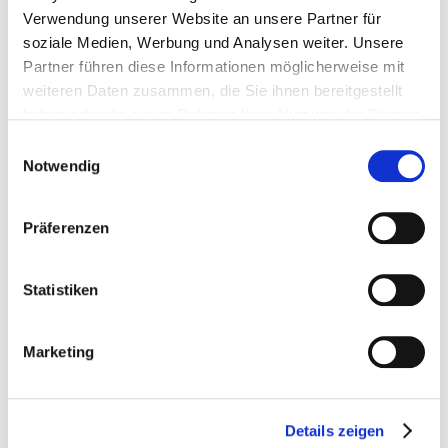
Verwendung unserer Website an unsere Partner für
soziale Medien, Werbung und Analysen weiter. Unsere
Partner führen diese Informationen möglicherweise mit
weiteren Daten zusammen, die Sie ihnen bereitgestellt
FAKTEN
haben oder die sie im Rahmen Ihrer Nutzung der Dienste
gesammelt haben.
Einwilligungsauswahl
HIGH END
Notwendig
Vienna 2026
Kontakt:
The Leading
Claudia Kazner
International
Präferenzen
Presse- und
Audio Show
Öffentlichkeitsarbeit
4. bis 7. Juni 2026
HIGH END
Statistiken
SOCIETY
E-Mail:
kazner@highendso
Ort:
ciety.de
Marketing
Austria Center
Vienna (ACV)
Bruno-Kreisky-
Platz 1
Abdruck
1220 Wien -
honorarfrei – Beleg
Details zeigen
Österreich
erbeten