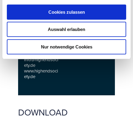
Veranstalter:
Cookies zulassen
HIGH END
www.highendsociet
SOCIETY Service
y.de
GmbH
Auswahl erlauben
Vorm Eichholz 2g
42119 Wuppertal
Telefon: +49 202
Nur notwendige Cookies
702022
E-Mail:
info@highendsoci
ety.de
www.highendsoci
ety.de
DOWNLOAD