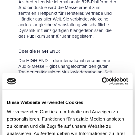
Als bedeutendste internationale B2B-Plattform der
Audioindustrie wird die Messe erneut zum
zentralen Treffpunkt für Hersteller, Vertriebe und
Händler aus aller Welt. Sie verbindet wie keine
andere artgleiche Veranstaltung wirtschaftliche
Dynamik mit einzigartigen Klangerlebnissen, die
das Publikum Jahr für Jahr begeistern.
Über die HIGH END:
Die HIGH END – die international renommierte
Audio-Messe – gibt unangefochten den guten
Ton der erstklassigen Musikwiedergabe an. Seit
über vier Jahrzehnten ist sie Impulsgeber für
Produzenten, Verkäufer und Konsumenten
hochwertiger Audiotechnik. An vier Tagen im Juni
kommt in Wien die gesamte Fachwelt zusammen,
wenn Hunderte Aussteller aus rund 40 Ländern
Diese Webseite verwendet Cookies
ihre Neuheiten im Austria Center Vienna
Wir verwenden Cookies, um Inhalte und Anzeigen zu
präsentieren. Nach 21 erfolgreichen Jahren in
München wechselt die HIGH END 2026 ihren
personalisieren, Funktionen für soziale Medien anbieten
Standort und zieht nach Wien.
zu können und die Zugriffe auf unsere Website zu
www.highendvienna.com
analysieren. Außerdem geben wir Informationen zu Ihrer