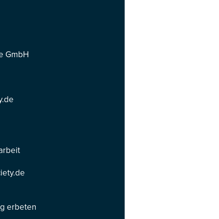
ce GmbH
y.de
arbeit
iety.de
eg erbeten