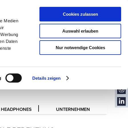
PRESSE
KONTAKT
Cookies zulassen
le Medien
KONTAKT
FORMULAR
ir
Auswahl erlauben
, Werbung
ren Daten
Nur notwendige Cookies
ienste
KON
TAKT
NEW
NVERTRETER
SLET
YOU
TER
g
Details zeigen
TUB
FACE
E
BOO
INST
K
AGR
 HEADPHONES
UNTERNEHMEN
LINK
AM
EDIN