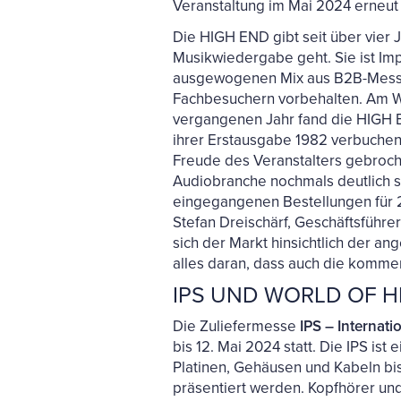
Veranstaltung im Mai 2024 erneut 
Die HIGH END gibt seit über vier 
Musikwiedergabe geht. Sie ist Im
ausgewogenen Mix aus B2B-Messe 
Fachbesuchern vorbehalten. Am W
vergangenen Jahr fand die HIGH EN
ihrer Erstausgabe 1982 verbuche
Freude des Veranstalters gebroche
Audiobranche nochmals deutlich st
eingegangenen Bestellungen für 20
Stefan Dreischärf, Geschäftsführ
sich der Markt hinsichtlich der an
alles daran, dass auch die kommen
IPS UND WORLD OF 
Die Zuliefermesse
IPS – Internati
bis 12. Mai 2024 statt. Die IPS ist
Platinen, Gehäusen und Kabeln bis
präsentiert werden. Kopfhörer un