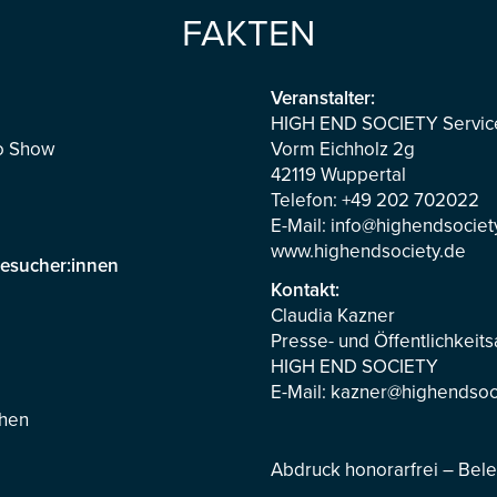
FAKTEN
Veranstalter:
HIGH END SOCIETY Servi
io Show
Vorm Eichholz 2g
42119 Wuppertal
Telefon: +49 202 702022
E-Mail:
info@highendsociet
www.highendsociety.de
esucher:innen
Kontakt:
Claudia Kazner
Presse- und Öffentlichkeits
HIGH END SOCIETY
E-Mail:
kazner@highendsoc
chen
Abdruck honorarfrei – Bel