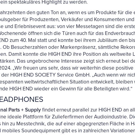
ein spektakuläres Highlight zu werden.
Jahrzehnten den guten Ton an, wenn es um Produkte für die 
pulsgeber für Produzenten, Verkäufer und Konsumenten und 
und Erlebnisevent aus: von vier Messetagen sind die erst
ochenende öffnen sich die Türen auch für das Endverbrauc
D zum 40. Mal statt und konnte bei ihrem Jubiläum den bish
n. Ob Besucherzahlen oder Markenpräsenz, sämtliche Rekor
n. Damit konnte die HIGH END ihre Position als weltweite L
ärken. Das ungebrochene Interesse zeigt sich erneut bei de
24. „Wir freuen uns sehr, dass wir weiterhin diese positive
er der HIGH END SOCIETY Service GmbH. „Auch wenn wir nic
gespannten weltwirtschaftlichen Situation entwickelt, bleiben
de HIGH END wieder ein Gewinn für alle Beteiligten wird.“
HEADPHONES
onal Parts + Supply
findet erneut parallel zur HIGH END an a
 eine ideale Plattform für Zulieferfirmen der Audioindustrie. D
 hin zu Messtechnik, die auf einer abgegrenzten Fläche in Ha
d mobiles Soundequipment gibt es in zahlreichen Variatione