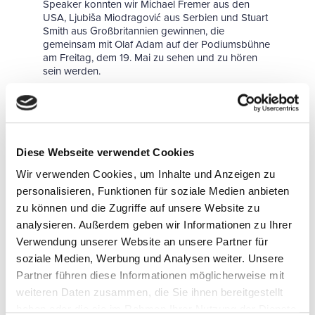
Speaker konnten wir Michael Fremer aus den
USA, Ljubiša Miodragović aus Serbien und Stuart
Smith aus Großbritannien gewinnen, die
gemeinsam mit Olaf Adam auf der Podiumsbühne
am Freitag, dem 19. Mai zu sehen und zu hören
sein werden.
Einen Tag später, am Samstag, dem 20. Mai greift
der Hamburger Dimi Vesos das Thema in Bezug
auf die digitalen Medien erneut auf. Zusammen mit
fachkundigen Podiumsteilnehmern geht er der
Frage nach, was Future Fi für die Community, für
Diese Webseite verwendet Cookies
die HiFi-Stores und für die Audio-Branche
generell bedeutet und welche Rolle hierbei die
Wir verwenden Cookies, um Inhalte und Anzeigen zu
Sozialen Medien spielen. Er begrüßt auf der
personalisieren, Funktionen für soziale Medien anbieten
Bühne HiFi-Journalist Bernd Weber, YouTuber
zu können und die Zugriffe auf unsere Website zu
Patrik Scholz, Fachhändler Markus Wierl und Lars
analysieren. Außerdem geben wir Informationen zu Ihrer
Baumann von der Firma ELAC.
Verwendung unserer Website an unsere Partner für
Ein umfangreiches Vortragsprogramm wird es in
soziale Medien, Werbung und Analysen weiter. Unsere
diesem Jahr wieder im Rahmen der HIGH END
Partner führen diese Informationen möglicherweise mit
Kolleg Seminare geben. Spezialisten aus
weiteren Daten zusammen, die Sie ihnen bereitgestellt
unterschiedlichen Bereichen der Audiobranche
haben oder die sie im Rahmen Ihrer Nutzung der Dienste
geben ihr fachkundiges Wissen auf ebenso