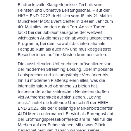
Eindrucksvolle Klangerlebnisse, Technik vom
Feinsten und ultimative Leistungsschau – auf der
HIGH END 2023 dreht sich vom 18. bis 21. Mai im
Münchener MOC Event Center in diesem Jahr zum
40. Mal alles um den guten Ton. An vier Tagen
lockt bei der Jubiläumsausgabe der weltweit
wichtigsten Audiomesse ein abwechslungsreiches
Programm, bei dem sowohl das internationale
Fachpublikum als auch hifi- und musikbegeisterte
Besucher:innen auf ihre Kosten kommen sollen.
Die ausstellenden Unternehmen präsentieren von
der modernen Streaming-Lösung, über imposante
Lautsprecher und leistungsfähige Verstärker bis
hin zu modernen Plattenspielern alles, was die
internationale Audiobranche zu bieten hat.
Insbesondere die zahlreichen Neuheiten dürften
viel Aufmerksamkeit auf sich ziehen. „Loving
music“ lautet die treffende Überschrift der HIGH
END 2023, die der diesjährige Markenbotschafter
Al Di Meola untermauert. Er wird als Ehrengast auf
der Eröffnungspressekonferenz am 18. Mai für die
Medien auf der Bühne stehen. Mit etwas Glück
begegnet man ihm danach während seines