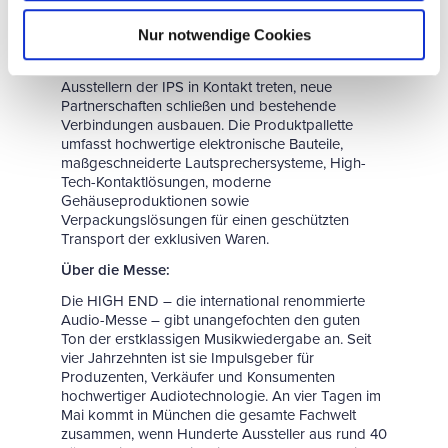
mit Zulieferprodukten die Wertschöpfungskette an
einem Ort vereint. In direkter Nachbarschaft zur
Nur notwendige Cookies
HIGH END können sowohl Fachbesucher als
auch Aussteller der Audiomesse mit den
Ausstellern der IPS in Kontakt treten, neue
Partnerschaften schließen und bestehende
Verbindungen ausbauen. Die Produktpallette
umfasst hochwertige elektronische Bauteile,
maßgeschneiderte Lautsprechersysteme, High-
Tech-Kontaktlösungen, moderne
Gehäuseproduktionen sowie
Verpackungslösungen für einen geschützten
Transport der exklusiven Waren.
Über die Messe:
Die HIGH END – die international renommierte
Audio-Messe – gibt unangefochten den guten
Ton der erstklassigen Musikwiedergabe an. Seit
vier Jahrzehnten ist sie Impulsgeber für
Produzenten, Verkäufer und Konsumenten
hochwertiger Audiotechnologie. An vier Tagen im
Mai kommt in München die gesamte Fachwelt
zusammen, wenn Hunderte Aussteller aus rund 40