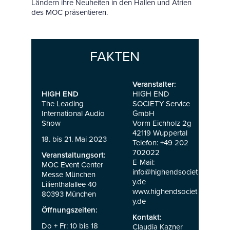
Ländern ihre Neuheiten in den Hallen und Atrien
des MOC präsentieren.
FAKTEN
Veranstalter:
HIGH END
HIGH END
The Leading
SOCIETY Service
International Audio
GmbH
Show
Vorm Eichholz 2g
42119 Wuppertal
18. bis 21. Mai 2023
Telefon: +49 202
702022
Veranstaltungsort:
E-Mail:
MOC Event Center
info@highendsociet
Messe München
y.de
Lilienthalallee 40
www.highendsociet
80393 München
y.de
Öffnungszeiten:
Kontakt:
Do + Fr: 10 bis 18
Claudia Kazner