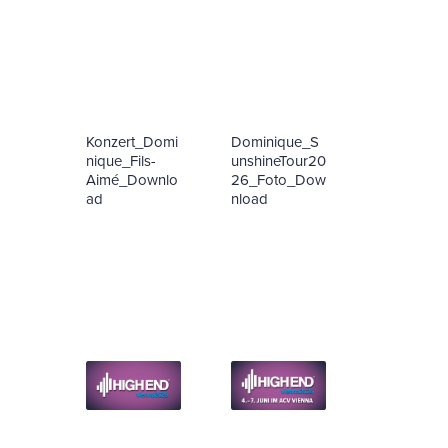
Konzert_Domi
Dominique_S
nique_Fils-
unshineTour20
Aimé_Downlo
26_Foto_Dow
ad
nload