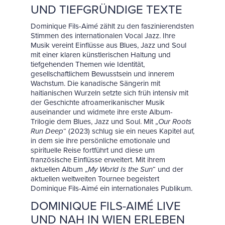
UND TIEFGRÜNDIGE TEXTE
Dominique Fils-Aimé zählt zu den faszinierendsten
Stimmen des internationalen Vocal Jazz. Ihre
Musik vereint Einflüsse aus Blues, Jazz und Soul
mit einer klaren künstlerischen Haltung und
tiefgehenden Themen wie Identität,
gesellschaftlichem Bewusstsein und innerem
Wachstum. Die kanadische Sängerin mit
haitianischen Wurzeln setzte sich früh intensiv mit
der Geschichte afroamerikanischer Musik
auseinander und widmete ihre erste Album-
Trilogie dem Blues, Jazz und Soul. Mit „
Our Roots
Run Deep
“ (2023) schlug sie ein neues Kapitel auf,
in dem sie ihre persönliche emotionale und
spirituelle Reise fortführt und diese um
französische Einflüsse erweitert. Mit ihrem
aktuellen Album „
My World Is the Sun
“ und der
aktuellen weltweiten Tournee
begeistert
Dominique Fils-Aimé ein internationales Publikum.
DOMINIQUE FILS-AIMÉ LIVE
UND NAH IN WIEN ERLEBEN