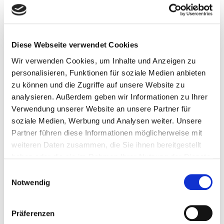
Mit dem Konzert von Dominique Fils-Aimé erhält
die HIGH END 2026 in Wien eine eindrucksvolle
künstlerische Dimension und bietet einen
exklusiven Live-Auftritt für alle Musikliebhaber.
Diese Webseite verwendet Cookies
Tickets für das Konzert können ab sofort online im
Wir verwenden Cookies, um Inhalte und Anzeigen zu
Ticketshop
der HIGH END SOCIETY Service
personalisieren, Funktionen für soziale Medien anbieten
GmbH erworben werden.
zu können und die Zugriffe auf unsere Website zu
Tickets für die HIGH END Vienna 2026 gibt es
analysieren. Außerdem geben wir Informationen zu Ihrer
ebenfalls online im
Ticketshop
. Weitere
Verwendung unserer Website an unsere Partner für
Informationen finden Sie auf der Website des
soziale Medien, Werbung und Analysen weiter. Unsere
Veranstalters.
www.highendvienna.com
Partner führen diese Informationen möglicherweise mit
weiteren Daten zusammen, die Sie ihnen bereitgestellt
haben oder die sie im Rahmen Ihrer Nutzung der Dienste
gesammelt haben.
Einwilligungsauswahl
Notwendig
INFORMATIONEN ZUM
KONZERT
Präferenzen