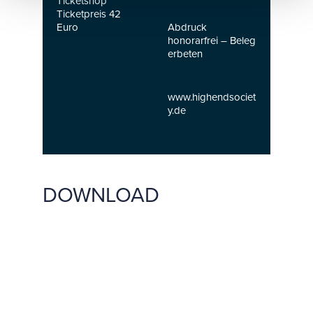
Ticketshop
Ticketpreis 42
Euro
Abdruck
honorarfrei – Beleg
erbeten
www.highendsociet
y.de
DOWNLOAD