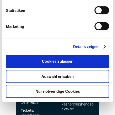
Konzert mit
Veranstalter:
Dominique Fils-
HIGH END
Statistiken
Aimé
SOCIETY Service
auf der HIGH
GmbH
END
Vienna
Vorm Eichholz 2g
Marketing
2026
42119 Wuppertal
The Leading
Telefon: +49 202
International
702022
Audio Show
E-Mail:
Details zeigen
info@highendsociet
6. Juni 2026 - 19
y.de
Uhr
www.highendsociet
Einlass ab 18 Uhr
Cookies zulassen
y.de
Ort:
Kontakt:
Austria Center
Claudia Kazner
Auswahl erlauben
Vienna
Presse- und
Saal F2, Level 0
Öffentlichkeitsarbeit
Bruno-Kreisky-
HIGH END
Nur notwendige Cookies
Platz 1
SOCIETY
1220 Wien |
E-Mail:
Österreich
kazner@highendso
ciety.de
Tickets: