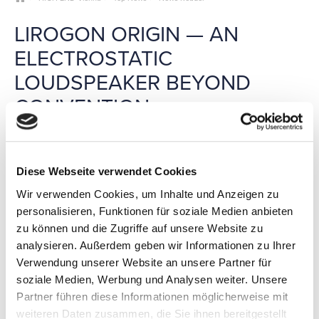
LIROGON ORIGIN — AN
ELECTROSTATIC
LOUDSPEAKER BEYOND
CONVENTION
Lirogon Instruments presents Lirogon Origin — a full-range
electrostatic loudspeaker system that challenges established
Diese Webseite verwendet Cookies
principles of loudspeaker design.
Wir verwenden Cookies, um Inhalte und Anzeigen zu
Developed and crafted in Poland, Origin is conceived not as a
conventional loudspeaker cabinet, but as a precisely tuned
personalisieren, Funktionen für soziale Medien anbieten
acoustic instrument. Its proprietary Lirostat electrostatic
zu können und die Zugriffe auf unsere Website zu
transducer system uses multiple ultralight, hand-tuned panel
analysieren. Außerdem geben wir Informationen zu Ihrer
membranes to achieve natural scale, tonal coherence, spatial
Verwendung unserer Website an unsere Partner für
realism and emotional presence.
soziale Medien, Werbung und Analysen weiter. Unsere
Instead of a traditional electrical crossover network, Origin
Partner führen diese Informationen möglicherweise mit
shapes the frequency range through mechanical tuning of
individual transducers and transformer-based signal
weiteren Daten zusammen, die Sie ihnen bereitgestellt