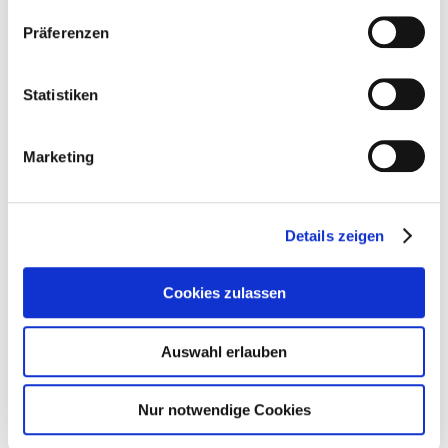
unverzichtbaren Bestandteil Ihres Lebens werden.
Präferenzen
Erfahren Sie im Atrium 4.1, Raum E123 mehr über Eversolo
play.
Statistiken
Marketing
Details zeigen
Cookies zulassen
Auswahl erlauben
Nur notwendige Cookies
Zurück