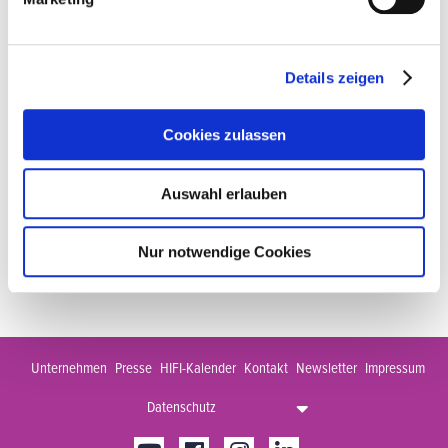
A
B
C
D
E
F
G
H
I
J
K
L
M
N
O
P
Q
R
S
T
U
V
W
X
Y
Z
#
Marke
Aussteller
Raum /
Details zeigen
Stand
Cookies zulassen
Bitte wählen Sie einen Buchstaben
aus!
Auswahl erlauben
Nur notwendige Cookies
Unternehmen
Presse
HIFI-Kalender
Kontakt
Newsletter
Impressum
Datenschutz