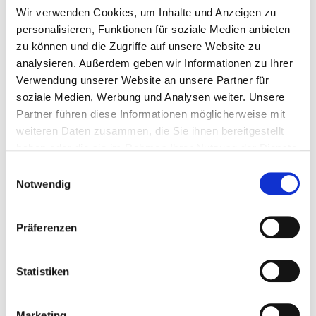
Wir verwenden Cookies, um Inhalte und Anzeigen zu
personalisieren, Funktionen für soziale Medien anbieten
MARKENVERZEICHNIS
zu können und die Zugriffe auf unsere Website zu
analysieren. Außerdem geben wir Informationen zu Ihrer
2026
Verwendung unserer Website an unsere Partner für
soziale Medien, Werbung und Analysen weiter. Unsere
Partner führen diese Informationen möglicherweise mit
weiteren Daten zusammen, die Sie ihnen bereitgestellt
haben oder die sie im Rahmen Ihrer Nutzung der Dienste
gesammelt haben.
Einwilligungsauswahl
Notwendig
Präferenzen
Marke suchen
Statistiken
Marketing