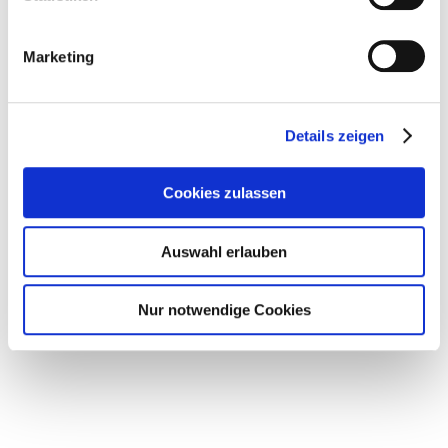
Navigation:
Gelsenkirchener Str. 181
Marketing
Kreuzung Bullmannaue
45309 Essen
Germany
Details zeigen
OPENING HOURS
Cookies zulassen
DATE
Auswahl erlauben
August 30, 2025
OPENING HOURS
Nur notwendige Cookies
10:00am to 6:00pm