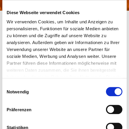
Diese Webseite verwendet Cookies
WOH Essen
Facts & Figures
Wir verwenden Cookies, um Inhalte und Anzeigen zu
personalisieren, Funktionen für soziale Medien anbieten
zu können und die Zugriffe auf unsere Website zu
FACTS & FIGURES
analysieren. Außerdem geben wir Informationen zu Ihrer
Verwendung unserer Website an unsere Partner für
soziale Medien, Werbung und Analysen weiter. Unsere
Partner führen diese Informationen möglicherweise mit
weiteren Daten zusammen, die Sie ihnen bereitgestellt
LOCATIONS
haben oder die sie im Rahmen Ihrer Nutzung der Dienste
gesammelt haben.
Einwilligungsauswahl
Notwendig
ESSEN
Oktogon auf der Zeche Zollverein
UNESCO-Welterbe Zollverein
Präferenzen
Bullmannaue 11
45327 Essen
Germany
Statistiken