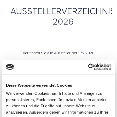
AUSSTELLERVERZEICHNIS
2026
Hier finden Sie alle Aussteller der IPS 2026:
Aussteller
Raum /
Kontaktangabe
Stand
Diese Webseite verwendet Cookies
Wir verwenden Cookies, um Inhalte und Anzeigen zu
ALTI Association
H X5,
Webseite
X03
personalisieren, Funktionen für soziale Medien anbieten
zu können und die Zugriffe auf unsere Website zu
analysieren. Außerdem geben wir Informationen zu Ihrer
ANALOG DEVICES
H X5,
Webseite