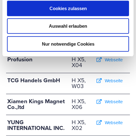
Cookies zulassen
Guangdong YONGU
H X5,
Webseite
Electronic Machinery
W07
Technology Co.,Ltd
Auswahl erlauben
Mvoid Audio
H X5,
Webseite
Technologies GmbH
X03
Nur notwendige Cookies
Profusion
H X5,
Webseite
X04
TCG Handels GmbH
H X5,
Webseite
W03
Xiamen Kings Magnet
H X5,
Webseite
Co.,ltd
X06
YUNG
H X5,
Webseite
INTERNATIONAL INC.
X02