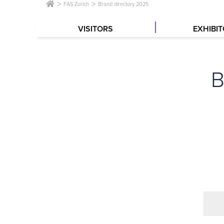
FAS Zurich
Brand directory 2025
VISITORS
EXHIBI
B