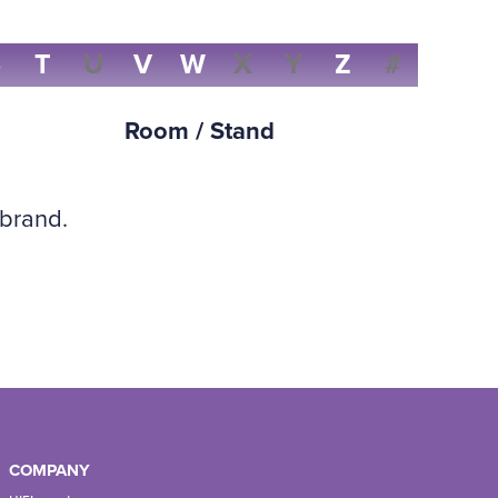
S
T
U
V
W
X
Y
Z
#
Room / Stand
 brand.
COMPANY