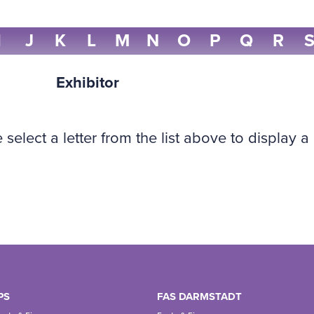
I
J
K
L
M
N
O
P
Q
R
Exhibitor
 select a letter from the list above to display a
PS
FAS DARMSTADT