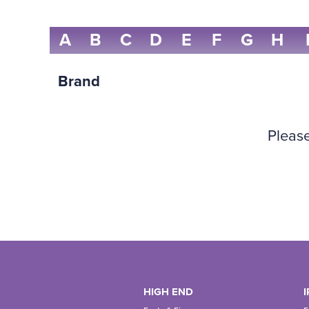
A
B
C
D
E
F
G
H
Brand
Please
HIGH END
I