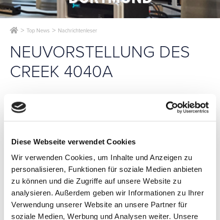
Top News
Nachrichtenleser
NEUVORSTELLUNG DES
CREEK 4040A
Mit einem Einstandspreis von 900,– € bietet Creek Audio
wieder einmal einen pfiffigen Verstärker zu einem sehr
Diese Webseite verwendet Cookies
attraktiven Preis. Der Creek 4040A ist eine Reminiszenz auf
den CAS 4040 Verstärker – dem ersten Produkt von Michael
Wir verwenden Cookies, um Inhalte und Anzeigen zu
Creek, mit dem seine Karriere als innovativer Audio-Elektronik
personalisieren, Funktionen für soziale Medien anbieten
Entwickler begann. Wie bei dem CAS 4040 sind die
zu können und die Zugriffe auf unsere Website zu
klanglichen Qualitäten des Creek 4040A weitaus größer als es
die geringen Abmessungen (215mm x 60mm x 250mm -
analysieren. Außerdem geben wir Informationen zu Ihrer
BxHxT ) vermuten lassen.
Verwendung unserer Website an unsere Partner für
Simples und intelligentes Schaltungslayout sowie modernste
soziale Medien, Werbung und Analysen weiter. Unsere
Technologien verhelfen diesem David zu erstaunlichen