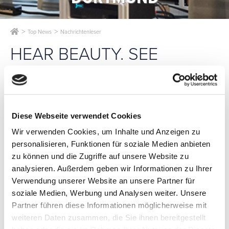
Top News
Nachrichtenleser
HEAR BEAUTY. SEE
BEAUTY. HIDE
EVERYTHING ELSE: HIFI-
MÖBEL VON CLIC
Diese Webseite verwendet Cookies
Wir verwenden Cookies, um Inhalte und Anzeigen zu
personalisieren, Funktionen für soziale Medien anbieten
zu können und die Zugriffe auf unsere Website zu
analysieren. Außerdem geben wir Informationen zu Ihrer
DREI H zeigt auf der FINEST AUDIO SHOW Dortmund Hifi-
Verwendung unserer Website an unsere Partner für
Möbel von Clic.
„Hören Sie, was und wie Sie wollen. Sehen Sie nur das, was
soziale Medien, Werbung und Analysen weiter. Unsere
Sie sehen wollen.“: So lautet die Idee hinter der eleganten,
Partner führen diese Informationen möglicherweise mit
funktionalen Hifi-Möbelserie. Eine durchdachte Kombination
weiteren Daten zusammen, die Sie ihnen bereitgestellt
aus Hifi und edlem dänischem Möbeldesign.